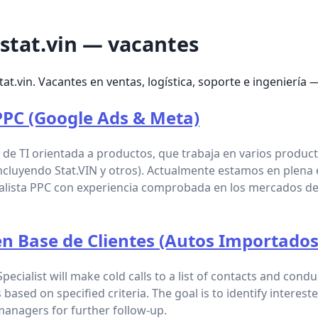
stat.vin — vacantes
at.vin. Vacantes en ventas, logística, soporte e ingeniería —
 PPC (Google Ads & Meta)
e TI orientada a productos, que trabaja en varios product
ncluyendo Stat.VIN y otros). Actualmente estamos en plena e
lista PPC con experiencia comprobada en los mercados de 
en Base de Clientes (Autos Importados
cialist will make cold calls to a list of contacts and conduc
s based on specified criteria. The goal is to identify intere
managers for further follow-up.