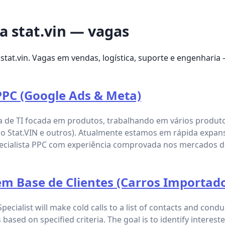
na stat.vin — vagas
 stat.vin. Vagas em vendas, logística, suporte e engenharia
 PPC (Google Ads & Meta)
e TI focada em produtos, trabalhando em vários produto
o Stat.VIN e outros). Atualmente estamos em rápida expans
cialista PPC com experiência comprovada nos mercados d
 em Base de Clientes (Carros Importad
cialist will make cold calls to a list of contacts and conduc
s based on specified criteria. The goal is to identify intere